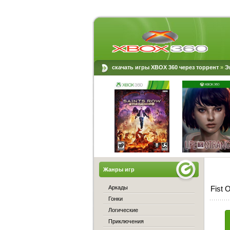
скачать игры XBOX 360 через торрент
»
Э
Жанры игр
Аркады
Fist 
Гонки
Логические
Приключения