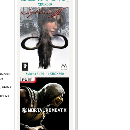
Homefront: The Revolution (2015)
XBOX360
тически
Syberia 3 (2014) XBOX360
рь
, чтобы
лобных