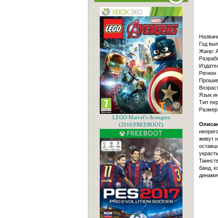
Назван
Год вып
Жанр: A
Разраб
Издате
Регион
Прошив
Возраст
Язык и
Тип пер
Размер
LEGO Marvel’s Avengers
Описа
(2016/FREEBOOT)
неприг
живут 
оставш
украсть
Таинст
банд, к
динами