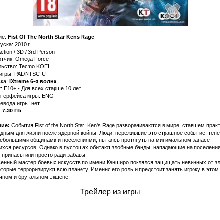
ие:
Fist Of The North Star Kens Rage
уска: 2010 г.
ction / 3D / 3rd Person
отчик: Omega Force
льство: Tecmo KOEI
 игры: PAL\NTSC-U
ка:
iXtreme 6-я волна
: E10+ - Для всех старше 10 лет
нтерфейса игры: ENG
евода игры: нет
:
7.30 ГБ
ние:
События Fist of the North Star: Ken's Rage разворачиваются в мире, ставшем прак
одным для жизни после ядерной войны. Люди, пережившие это страшное событие, тепе
небольшими общинами и поселениями, пытаясь протянуть на минимальном запасе
ихся ресурсов. Однако в пустошах обитают злобные банды, нападающие на поселения
 припасы или просто ради забавы.
венный мастер боевых искусств по имени Кенширо поклялся защищать невинных от з
оторые терроризируют всю планету. Именно его роль и предстоит занять игроку в этом
чном и брутальном экшене.
Трейлер из игры