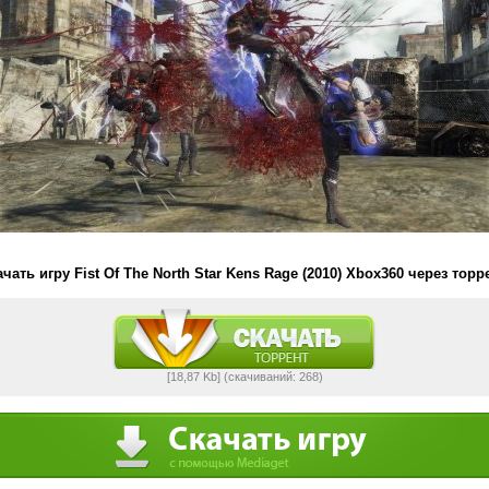
чать игру Fist Of The North Star Kens Rage (2010) Xbox360 через торр
[18,87 Kb] (cкачиваний: 268)