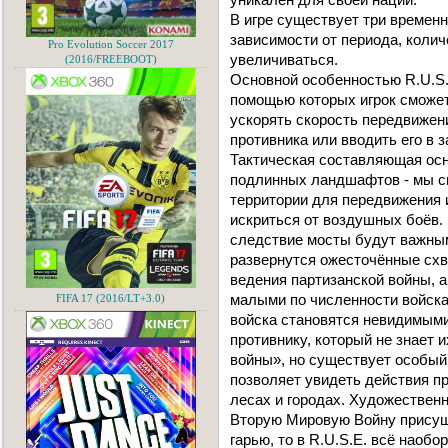
В игре существует три временн
зависимости от периода, коли
Pro Evolution Soccer 2017
увеличиваться.
(2016/FREEBOOT)
Основной особенностью R.U.S.E
помощью которых игрок сможет
ускорять скорость передвижени
противника или вводить его в
Тактическая составляющая осн
подлинных ландшафтов - мы с
территории для передвижения 
искриться от воздушных боёв.
следствие мосты будут важным
развернутся ожесточённые схв
ведения партизанской войны, 
малыми по численности войска
FIFA 17 (2016/LT+3.0)
войска становятся невидимым
противнику, который не знает 
войны», но существует особый 
позволяет увидеть действия пр
лесах и городах. Художествен
Вторую Мировую Войну присущ
гарью, то в R.U.S.E. всё наобо