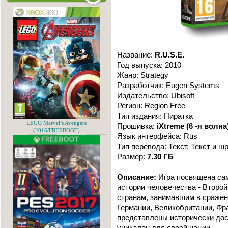
Название:
R.U.S.E.
Год выпуска: 2010
Жанр: Strategy
Разработчик: Eugen Systems
Издательство: Ubisoft
Регион: Region Free
Тип издания: Пиратка
LEGO Marvel’s Avengers
Прошивка:
iXtreme (6 -я волна
(2016/FREEBOOT)
Язык интерфейса: Rus
Тип перевода: Текст. Текст и 
Размер:
7.30 ГБ
Описание:
Игра посвящена са
истории человечества - Второ
странам, занимавшим в сражен
Германии, Великобритании, Фра
представлены исторически дос
уникален для своей нации.