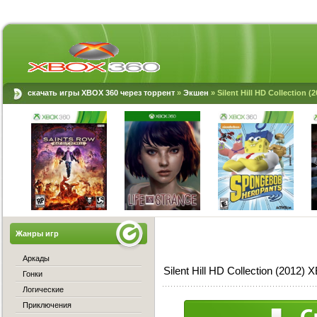
скачать игры XBOX 360 через торрент
»
Экшен
» Silent Hill HD Collection 
Жанры игр
Аркады
Silent Hill HD Collection (2012
Гонки
Логические
Приключения