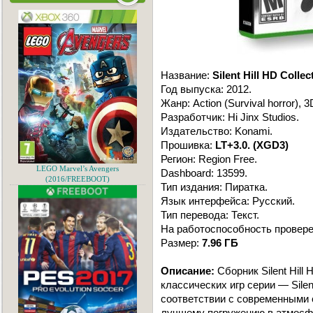
Название:
Silent Hill HD Collec
Год выпуска: 2012.
Жанр: Action (Survival horror), 
Разработчик: Hi Jinx Studios.
Издательство: Konami.
Прошивка:
LT+3.0. (XGD3)
Регион: Region Free.
LEGO Marvel’s Avengers
Dashboard: 13599.
(2016/FREEBOOT)
Тип издания: Пиратка.
Язык интерфейса: Русский.
Тип перевода: Текст.
На работоспособность провере
Размер:
7.96 ГБ
Описание:
Сборник Silent Hill
классических игр серии — Silent 
соответствии с современными 
лучшему погружению в атмосфе