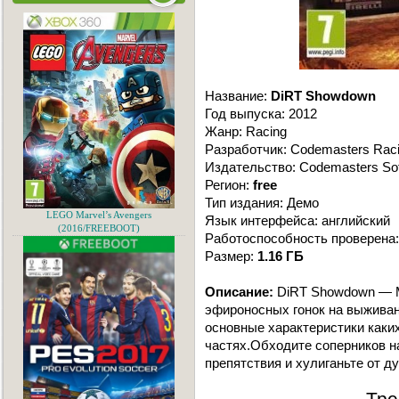
Название:
DiRT Showdown
Год выпуска: 2012
Жанр: Racing
Разработчик: Codemasters Rac
Издательство: Codemasters So
Регион:
free
Тип издания: Демо
LEGO Marvel’s Avengers
Язык интерфейса: английский
(2016/FREEBOOT)
Работоспособность проверена:
Размер:
1.16 ГБ
Описание:
DiRT Showdown — М
эфироносных гонок на выживани
основные характеристики каки
частях.Обходите соперников н
препятствия и хулиганьте от д
Тре