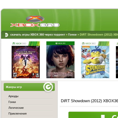
скачать игры XBOX 360 через торрент
»
Гонки
» DiRT Showdown (2012) XB
Жанры игр
Аркады
DiRT Showdown (2012) XBOX36
Гонки
Логические
Приключения