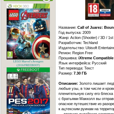
Название:
Call of Juarez: Boun
Год выпуска: 2009
Жанр: Action (Shooter) / 3D / 1s
Разработчик: Techland
Издательство: Ubisoft Entertai
Регион: Region Free
Прошивка:
iXtreme Compatible
LEGO Marvel’s Avengers
Язык интерфейса: Русский
(2016/FREEBOOT)
Тип перевода: Текст
Размер:
7.30 ГБ
Описание:
Золото лишает люде
любые узы, в том числе и кров
пленительную силу его блеска в 
с братьями Макколл вы отправ
опасное путешествие из разор
к ацтекским руинам на террито
— древние индейские сокровища