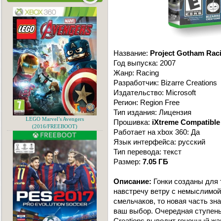
Название:
Project Gotham Rac
Год выпуска: 2007
Жанр: Racing
Разработчик: Bizarre Creations
Издательство: Microsoft
Регион: Region Free
Тип издания: Лицензия
LEGO Marvel’s Avengers
Прошивка:
iXtreme Compatible
(2016/FREEBOOT)
Работает на xbox 360: Да
Язык интерфейса: русский
Тип перевода: текст
Размер:
7.05 ГБ
Описание:
Гонки созданы для т
навстречу ветру с немыслимой
смельчаков, то новая часть зн
ваш выбор. Очередная ступень 
Creations выводит гоночный жа