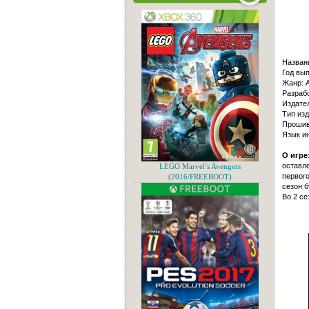
Назван
Год вып
Жанр: A
Разрабо
Издател
Тип из
Прошив
Язык и
О игре
оставле
LEGO Marvel’s Avengers
первого
(2016/FREEBOOT)
сезон б
Во 2 се