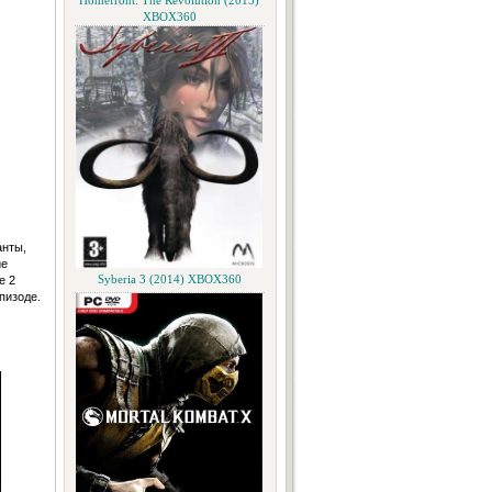
Homefront: The Revolution (2015)
XBOX360
анты,
ие
е 2
Syberia 3 (2014) XBOX360
пизоде.