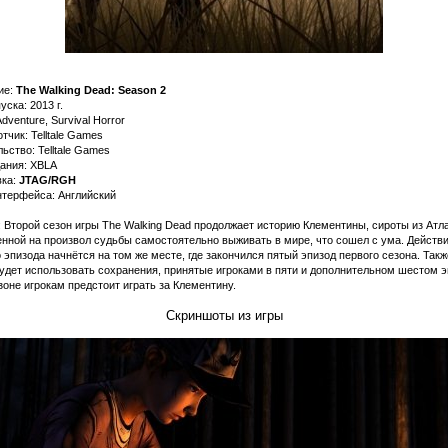
ие:
The Walking Dead: Season 2
уска: 2013 г.
dventure, Survival Horror
тчик: Telltale Games
ьство: Telltale Games
дания: XBLA
ка:
JTAG/RGH
нтерфейса: Английский
: Второй сезон игры The Walking Dead продолжает историю Клементины, сироты из Атл
нной на произвол судьбы самостоятельно выживать в мире, что сошел с ума. Действ
 эпизода начнётся на том же месте, где закончился пятый эпизод первого сезона. Такж
удет использовать сохранения, принятые игроками в пяти и дополнительном шестом э
зоне игрокам предстоит играть за Клементину.
Скриншоты из игры