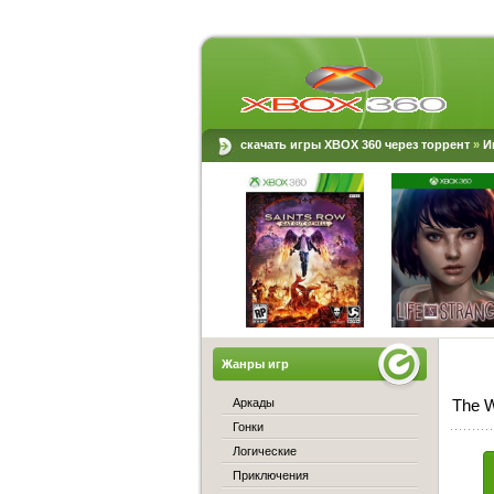
скачать игры XBOX 360 через торрент
»
И
Жанры игр
Аркады
The W
Гонки
Логические
Приключения