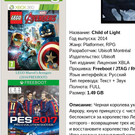
Название:
Child of Light
Год выпуска: 2014
Жанр: Platformer, RPG
Разработчик: Ubisoft Montréal
Издательство: Ubisoft
Тип издания: Лицензия XBLA
Прошивка:
Freeboot / JTAG / 
LEGO Marvel’s Avengers
Язык интерфейса: Русский
(2016/FREEBOOT)
Тип перевода: Текст + Звук
Полнота: FULL
Размер:
1.49 GB
Описание:
Черная королева ук
Аврору, юную принцессу с чис
беспокоится за королевство Л
которого - возвращение трех и
и восстановите королевство Л
Игра создана талантливой кома