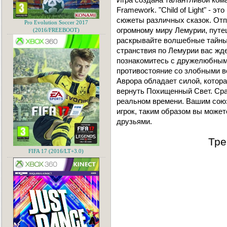
Framework. "Child of Light" - э
сюжеты различных сказок. Отп
Pro Evolution Soccer 2017
огромному миру Лемурии, путе
(2016/FREEBOOT)
раскрывайте волшебные тайны 
странствия по Лемурии вас жд
познакомитесь с дружелюбными
противостояние со злобными в
Аврора обладает силой, котор
вернуть Похищенный Свет. Сра
реальном времени. Вашим сою
игрок, таким образом вы може
друзьями.
Тре
FIFA 17 (2016/LT+3.0)