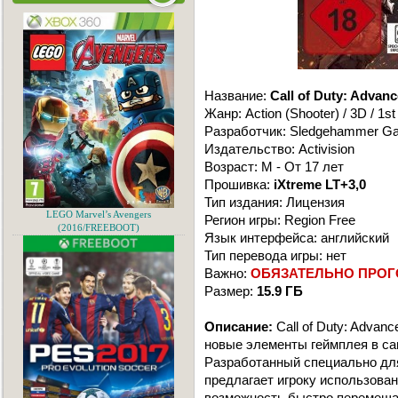
Название:
Call of Duty: Advan
Жанр: Action (Shooter) / 3D / 1s
Разработчик: Sledgehammer G
Издательство: Activision
Возраст: M - От 17 лет
Прошивка:
iXtreme LT+3,0
Тип издания: Лицензия
LEGO Marvel’s Avengers
Регион игры: Region Free
(2016/FREEBOOT)
Язык интерфейса: английский
Тип перевода игры: нет
Важно:
ОБЯЗАТЕЛЬНО ПРОГ
Размер:
15.9 ГБ
Описание:
Call of Duty: Advan
новые элементы геймплея в са
Разработанный специально для
предлагает игроку использован
возможность быстро перемеща