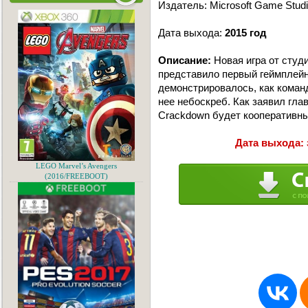
Издатель: Microsoft Game Stud
Дата выхода:
2015 год
Описание:
Новая игра от студи
представило первый геймплейн
демонстрировалось, как коман
нее небоскреб. Как заявил гла
Crackdown будет кооперативн
Дата выхода: 
LEGO Marvel’s Avengers
(2016/FREEBOOT)