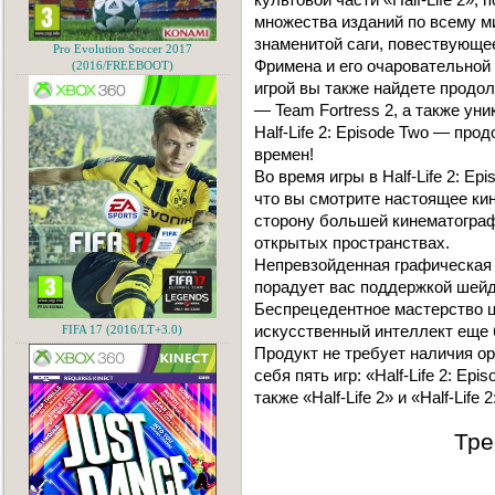
множества изданий по всему м
знаменитой саги, повествующе
Pro Evolution Soccer 2017
Фримена и его очаровательной 
(2016/FREEBOOT)
игрой вы также найдете продо
— Team Fortress 2, а также уни
Half-Life 2: Episode Two — пр
времен!
Во время игры в Half-Life 2: E
что вы смотрите настоящее кин
сторону большей кинематограф
открытых пространствах.
Непревзойденная графическая 
порадует вас поддержкой шейд
Беспрецедентное мастерство 
искусственный интеллект еще 
FIFA 17 (2016/LT+3.0)
Продукт не требует наличия ори
себя пять игр: «Half-Life 2: Epi
также «Half-Life 2» и «Half-Life 
Тре