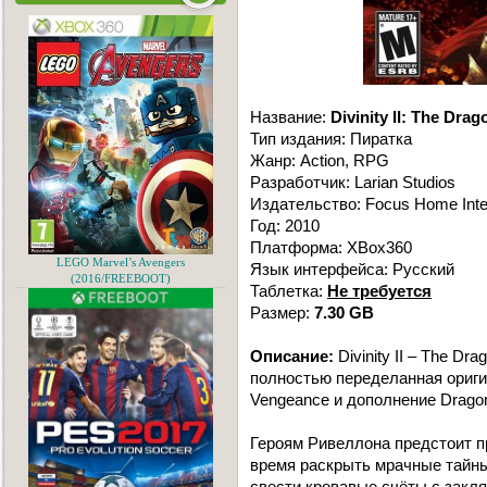
Название:
Divinity II: The Dra
Тип издания: Пиратка
Жанр: Action, RPG
Разработчик: Larian Studios
Издательство: Focus Home Inte
Год: 2010
Платформа: XBox360
LEGO Marvel’s Avengers
Язык интерфейса: Русский
(2016/FREEBOOT)
Таблетка:
Не требуется
Размер:
7.30 GB
Описание:
Divinity II – The Dra
полностью переделанная оригина
Vengeance и дополнение Dragon
Героям Ривеллона предстоит п
время раскрыть мрачные тайны
свести кровавые счёты с закл