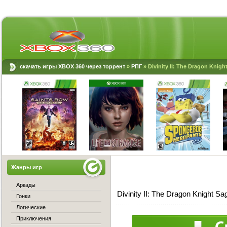
скачать игры XBOX 360 через торрент
»
РПГ
» Divinity II: The Dragon Knig
Жанры игр
Аркады
Divinity II: The Dragon Knight 
Гонки
Логические
Приключения