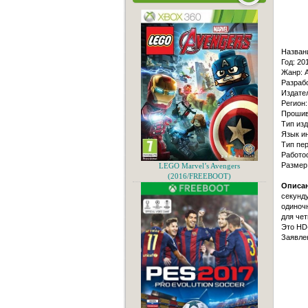
Назван
Год: 20
Жанр: A
Разраб
Издател
Регион:
Прошивк
Тип изд
Язык и
Тип пер
Работо
Размер
LEGO Marvel’s Avengers
(2016/FREEBOOT)
Описан
секунду
одиночн
для чет
Это HD
Заявлен