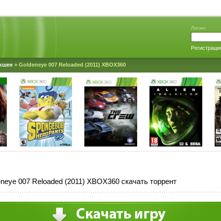
Логин:
Регистраци
кшен
» Goldeneye 007 Reloaded (2011) XBOX360
neye 007 Reloaded (2011) XBOX360 скачать торрент