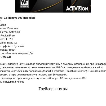
ие:
Goldeneye 007 Reloaded
11
ction
отчик: Eurocom
ьство: Activision
 Region Free
а: LT+ 2.0
ания: Пиратка
нтерфейса: Русский
евода: Текст
способность проверена: Да
:
7.96 GB
ие:
Goldeneye 007: Reloaded предложит картинку в высоком разрешении при 60 кадрах
, сюжетную кампанию, а также новые миссии Mi6 Ops, созданные на базе локаций из
ой игры, с различными задачами (Assault, Elimination, Stealth и Defense). Помимо спли
верых, в игре реализован мультиплеер для 16 человек.
-переиздание прошлогоднего шутера Goldeneye 007 вышедшего на Wii.
а поддержка Kinect.
Трейлер из игры