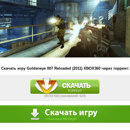
Скачать игру Goldeneye 007 Reloaded (2011) XBOX360 через торрент:
[40,54 Kb] (cкачиваний: 624)