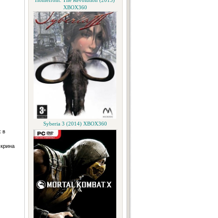
Homefront: The Revolution (2015)
XBOX360
Syberia 3 (2014) XBOX360
 в
скрина