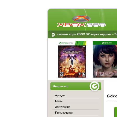
скачать игры XBOX 360 через торрент
»
Э
Жанры игр
Аркады
Golde
Гонки
Логические
Приключения