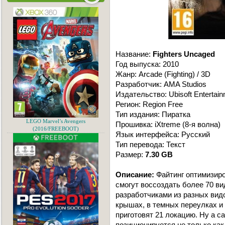
Название:
Fighters Uncaged
Год выпуска: 2010
Жанр: Arcade (Fighting) / 3D
Разработчик: AMA Studios
Издательство: Ubisoft Entertai
Регион: Region Free
Тип издания: Пиратка
LEGO Marvel’s Avengers
Прошивка: iXtreme (8-я волна)
(2016/FREEBOOT)
Язык интерфейса: Русский
Тип перевода: Текст
Размер:
7.30 GB
Описание:
Файтинг оптимизиро
смогут воссоздать более 70 в
разработчиками из разных вид
крышах, в темных переулках и
приготовят 21 локацию. Ну а са
позиционируется не только как