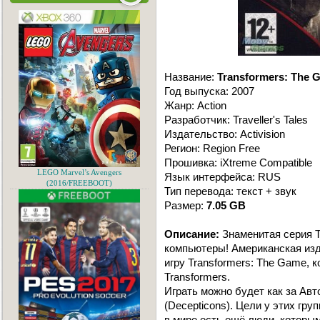
Название:
Transformers: The 
Год выпуска: 2007
Жанр: Action
Разработчик: Traveller's Tales
Издательство: Activision
Регион: Region Free
Прошивка: iXtreme Compatible
LEGO Marvel’s Avengers
Язык интерфейса: RUS
(2016/FREEBOOT)
Тип перевода: текст + звук
Размер:
7.05 GB
Описание:
Знаменитая серия T
компьютеры! Американская изд
игру Transformers: The Game,
Transformers.
Играть можно будет как за Авто
(Decepticons). Цели у этих гру
в мире есть ещё люди, которы