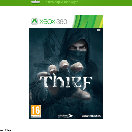
ие:
Thief