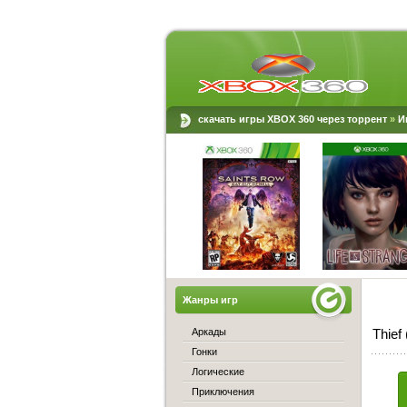
скачать игры XBOX 360 через торрент
»
И
Жанры игр
Аркады
Thief
Гонки
Логические
Приключения