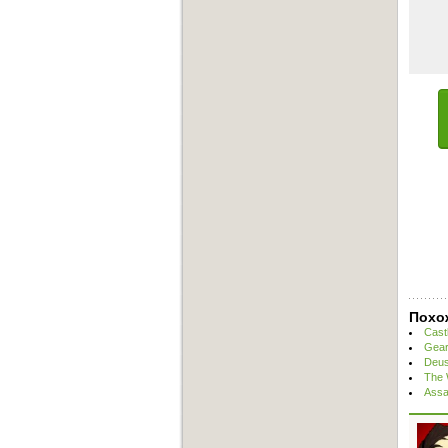
Похо
Cast
Gear
Deus
The 
Assa