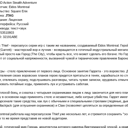
D Action Stealth Adventure
тчик: Eidos Montreal
ьство: Square Enix
ка:
JTAG
ания: Лицензия
нтерфейса: Русский
евода: текст+звук
: 53510803
D: 32191ABE
:
Thief - перезапуск серии игр с таким же названием, создаваемый Eidos Montreal. Геро
(Garrett) - мастерский вор и лучник - возвращается в готичный индустриальный мегапо
ый просто как Город (The City), чтобы красть все, что может сделать его богаче. Но Го
ет от социальной напряженности, вызванной чумой и тираническим правлением Барон
.
ры - стелс-приключение от первого лица. Основное занятие Гаррета - это воровство. 
вления своих воровских планов герою придется прятаться в тенях, карабкаться по ст
 отвлекать охрану, подслушивать разговоры, читать чужие записки, орудовать отмыч
овать потайные ходы, применять лук и устраивать саботаж.
плохой боец, и схватка с четырьмя охранниками лицом к лицу закончится для него пла
 в основном надо применять стелс и незаметные, либо хитрые убийства. Гаррет имее
арсенале такие средства, как лук с обычными и специальными стрелами (ледяные, ды
 Blackjack (для оглушения охранников) и Claw (позволяет цепляться за определенные об
ontreal работала над перезапуском Thief уже несколько лет, и стремится сохранить "э
в то же время представив ее новой аудитории.
, готический мир Города, архитектура которого навеяна Викторианской эпохой, а нра