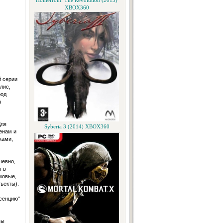
Homefront: The Revolution (2015)
XBOX360
й серии
лис,
род
а
Для
Syberia 3 (2014) XBOX360
енам и
ками,
чевно,
т в
мовые,
ъекты).
ссенцию"
вы