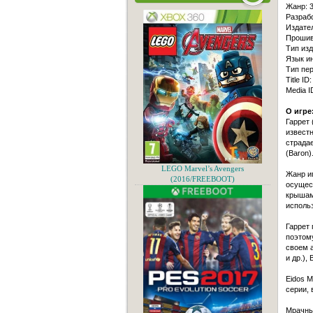
Жанр: 3
Разрабо
Издател
Прошив
Тип изд
Язык и
Тип пер
Title ID
Media I
О игре
Гаррет 
известн
страда
(Baron)
LEGO Marvel’s Avengers
Жанр иг
(2016/FREEBOOT)
осущест
крышам,
использ
Гаррет 
поэтому
своем 
и др.),
Eidos M
серии, 
Мрачный