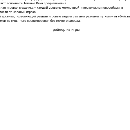
ляют вспомнить Темные Века средневековья
ьная игровая механика – каждый уровень можно пройти несколькими способами, в
ости от желаний игрока
й арсенал, позволяющий решать игровые задачи самыми разными путями – от убийств
ков до скрытного проникновения без единого шороха.
Трейлер из игры