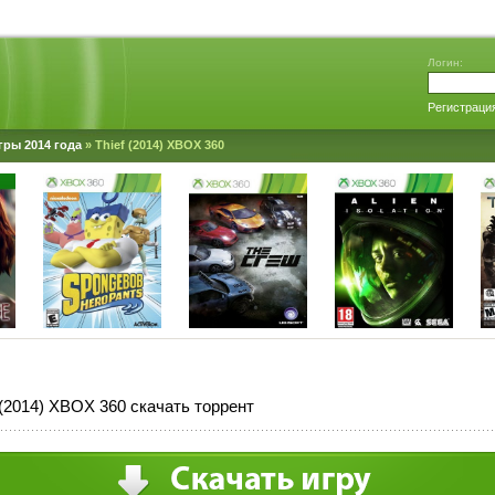
Логин:
Регистраци
гры 2014 года
» Thief (2014) XBOX 360
 (2014) XBOX 360 скачать торрент