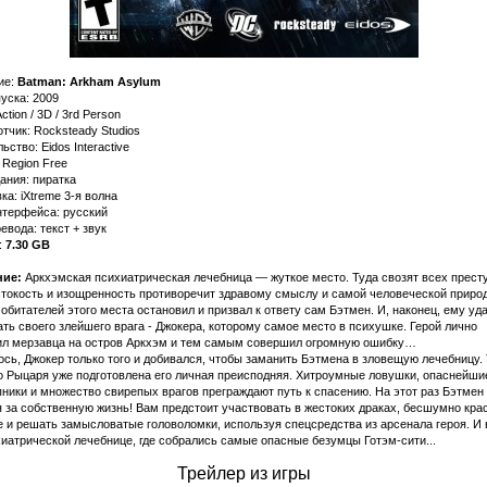
ие:
Batman: Arkham Asylum
уска: 2009
ction / 3D / 3rd Person
тчик: Rocksteady Studios
ьство: Eidos Interactive
 Region Free
ания: пиратка
а: iXtreme 3-я волна
нтерфейса: русский
евода: текст + звук
:
7.30 GB
ие:
Аркхэмская психиатрическая лечебница — жуткое место. Туда свозят всех прест
стокость и изощренность противоречит здравому смыслу и самой человеческой природ
обитателей этого места остановил и призвал к ответу сам Бэтмен. И, наконец, ему уд
ть своего злейшего врага - Джокера, которому самое место в психушке. Герой лично
ил мерзавца на остров Аркхэм и тем самым совершил огромную ошибку…
сь, Джокер только того и добивался, чтобы заманить Бэтмена в зловещую лечебницу.
о Рыцаря уже подготовлена его личная преисподняя. Хитроумные ловушки, опаснейши
ники и множество свирепых врагов преграждают путь к спасению. На этот раз Бэтмен
 за собственную жизнь! Вам предстоит участвовать в жестоких драках, бесшумно кра
 и решать замысловатые головоломки, используя спецсредства из арсенала героя. И 
хиатрической лечебнице, где собрались самые опасные безумцы Готэм-сити...
Трейлер из игры