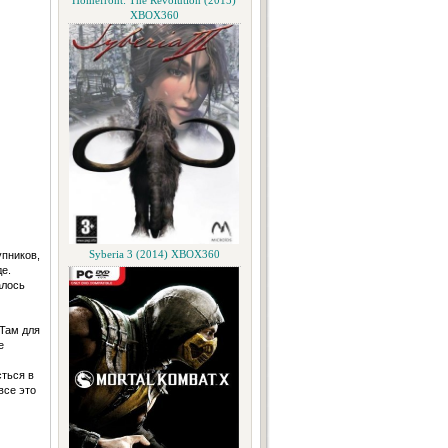
Homefront: The Revolution (2015)
XBOX360
упников,
Syberia 3 (2014) XBOX360
е.
алось
 Там для
е
сться в
все это