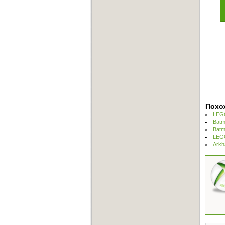
Похо
LEGO
Batm
Batm
LEGO
Arkh