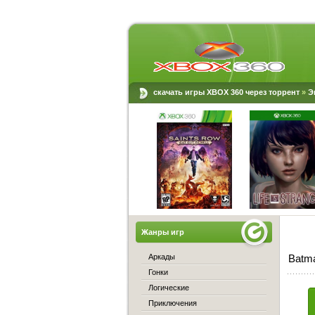
скачать игры XBOX 360 через торрент
»
Э
Жанры игр
Аркады
Batma
Гонки
Логические
Приключения