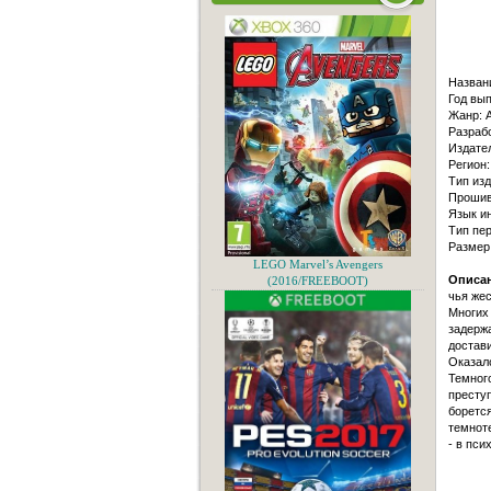
Назван
Год вып
Жанр: A
Разрабо
Издател
Регион:
Тип изд
Прошивк
Язык и
Тип пер
Размер
LEGO Marvel’s Avengers
Описан
(2016/FREEBOOT)
чья же
Многих 
задержа
достав
Оказало
Темног
преступ
борется
темноте
- в пси