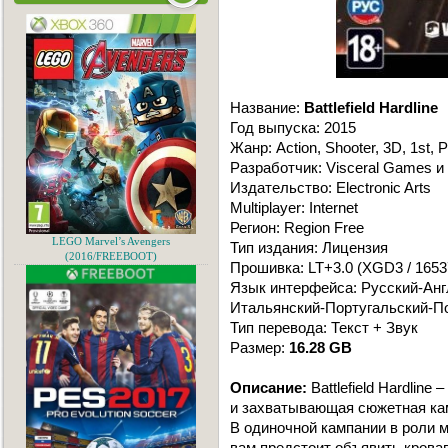
Название:
Battlefield Hardline
Год выпуска: 2015
Жанр: Action, Shooter, 3D, 1st, 
Разработчик: Visceral Games и
Издательство: Electronic Arts
Multiplayer: Internet
Регион: Region Free
LEGO Marvel’s Avengers
Тип издания: Лицензия
(2016/FREEBOOT)
Прошивка: LT+3.0 (XGD3 / 1653
Язык интерфейса: Русский-Ан
Итальянский-Португальский-П
Тип перевода: Текст + Звук
Размер:
16.28 GB
Описание:
Battlefield Hardline
и захватывающая сюжетная кам
В одиночной кампании в роли 
вам предстоит объявить кровав