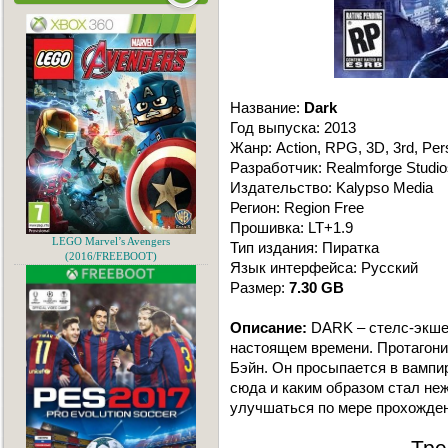
Название:
Dark
Год выпуска: 2013
Жанр: Action, RPG, 3D, 3rd, Pers
Разработчик: Realmforge Studio
Издательство: Kalypso Media
Регион: Region Free
Прошивка: LT+1.9
LEGO Marvel’s Avengers
Тип издания: Пиратка
(2016/FREEBOOT)
Язык интерфейса: Русский
Размер:
7.30 GB
Описание:
DARK – стелс-экшен
настоящем времени. Протагони
Бэйн. Он просыпается в вампир
сюда и каким образом стал не
улучшаться по мере прохожден
Тре