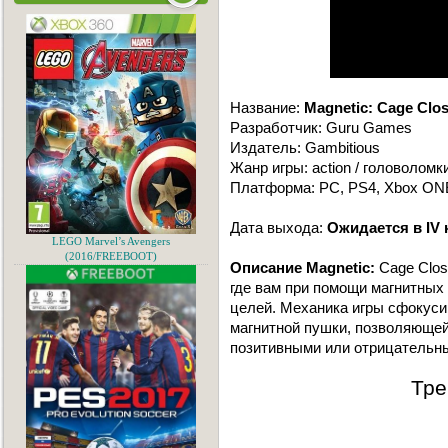
Название:
Magnetic: Cage Clo
Разработчик: Guru Games
Издатель: Gambitious
Жанр игры: action / головоломки
Платформа: PC, PS4, Xbox ON
Дата выхода:
Ожидается в IV 
LEGO Marvel’s Avengers
(2016/FREEBOOT)
Описание Magnetic:
Cage Clos
где вам при помощи магнитных
целей. Механика игры сфокуси
магнитной пушки, позволяющей
позитивными или отрицательн
Тре