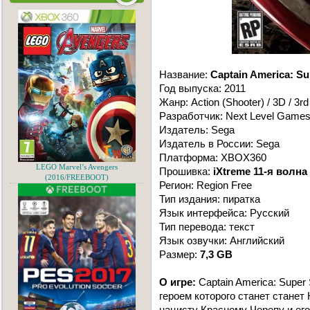
Название:
Captain America: Su
Год выпуска: 2011
Жанр: Action (Shooter) / 3D / 3r
Разработчик: Next Level Game
Издатель: Sega
Издатель в России: Sega
Платформа: XBOX360
LEGO Marvel’s Avengers
Прошивка:
iXtreme 11-я волна
(2016/FREEBOOT)
Регион: Region Free
Тип издания: пиратка
Язык интерфейса: Русский
Тип перевода: текст
Язык озвучки: Английский
Размер:
7,3 GB
О игре:
Captain America: Super 
героем которого станет станет
нацисту Красному Черепу и ег