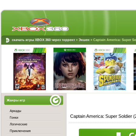
скачать игры XBOX 360 через торрент
»
Экшен
» Captain America: Super So
Жанры игр
Аркады
Captain America: Super Soldier 
Гонки
Логические
Приключения