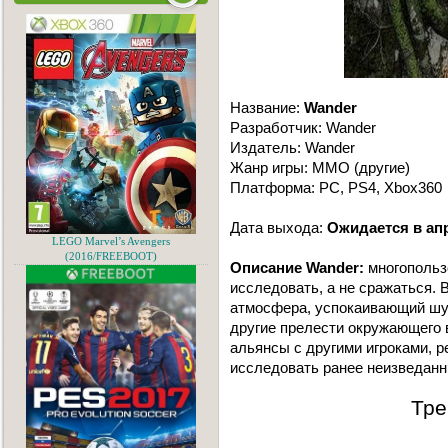
Название:
Wander
Разработчик: Wander
Издатель: Wander
Жанр игры: MMO (другие)
Платформа: PC, PS4, Xbox360
Дата выхода:
Ожидается в апр
LEGO Marvel’s Avengers
(2016/FREEBOOT)
Описание Wander:
многопользо
исследовать, а не сражаться. 
атмосфера, успокаивающий шу
другие прелести окружающего 
альянсы с другими игроками, 
исследовать ранее неизведанн
Тре