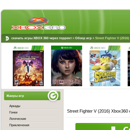
скачать игры XBOX 360 через торрент
»
Обзор игр
» Street Fighter V (2016
Жанры игр
Аркады
Street Fighter V (2016) Xbox360
Гонки
Логические
Приключения