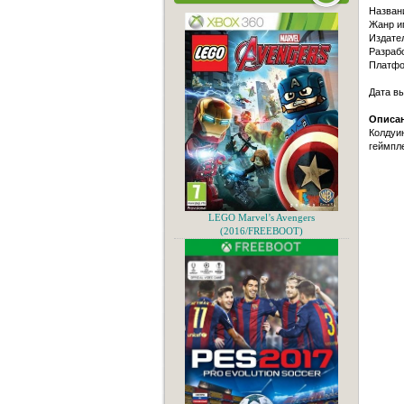
Назван
Жанр и
Издател
Разрабо
Платфо
Дата в
Описан
Колдуин
геймпле
LEGO Marvel’s Avengers
(2016/FREEBOOT)