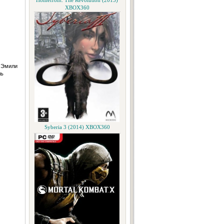
Homefront: The Revolution (2015)
XBOX360
и Эмили
ль
Syberia 3 (2014) XBOX360