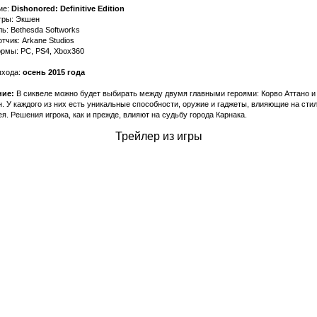
ие:
Dishonored: Definitive Edition
гры: Экшен
ь: Bethesda Softworks
тчик: Arkane Studios
рмы: PC, PS4, Xbox360
ыхода:
осень 2015 года
ие:
В сиквеле можно будет выбирать между двумя главными героями: Корво Аттано 
. У каждого из них есть уникальные способности, оружие и гаджеты, влияющие на сти
я. Решения игрока, как и прежде, влияют на судьбу города Карнака.
Трейлер из игры