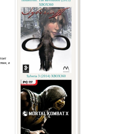
Homefront: The Revolution (2015)
XBOX360
тоит
ями, и
Syberia 3 (2014) XBOX360