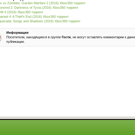
ts vs Zombies: Garden Warfare 2 (2016) Xbox360 торрент
onored 2: Darkness of Tyvia (2016) Xbox360 торрент
 4 (2016) Xbox360 торрент
arted 4: A Thief's End (2016) Xbox360 торрент
uerada: Songs and Shadows (2016) Xbox360 торрент
Информация
Посетители, находящиеся в группе
Гости
, не могут оставлять комментарии к данн
публикации.