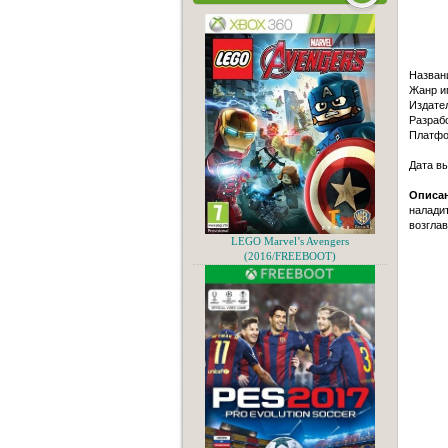
Назван
Жанр иг
Издател
Разрабо
Платфо
Дата в
Описа
наладит
возглав
LEGO Marvel’s Avengers
(2016/FREEBOOT)