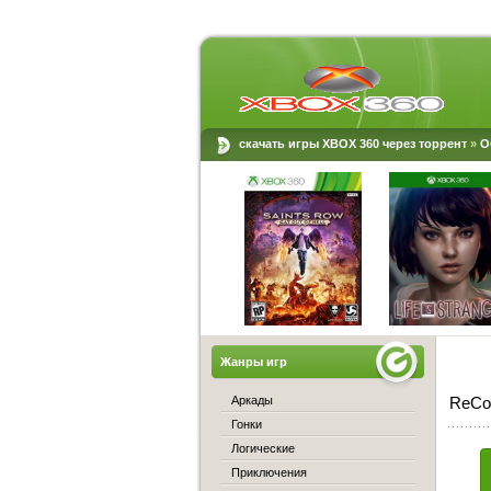
скачать игры XBOX 360 через торрент
»
О
Жанры игр
Аркады
ReCor
Гонки
Логические
Приключения