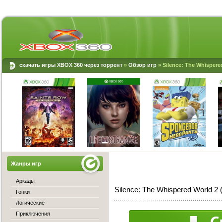
скачать игры XBOX 360 через торрент
»
Обзор игр
» Silence: The Whispere
Жанры игр
Аркады
Silence: The Whispered World 2
Гонки
Логические
Приключения