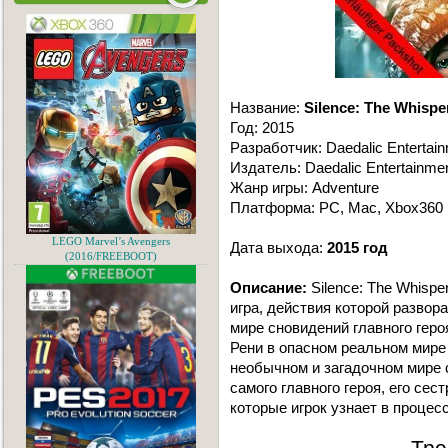
Название:
Silence: The Whisper
Год: 2015
Разработчик: Daedalic Entertai
Издатель: Daedalic Entertainme
Жанр игры: Adventure
Платформа: PC, Mac, Xbox360
LEGO Marvel’s Avengers
Дата выхода:
2015 год
(2016/FREEBOOT)
Описание:
Silence: The Whisp
игра, действия которой разв
мире сновидений главного геро
Рени в опасном реальном мире 
необычном и загадочном мире 
самого главного героя, его сес
которые игрок узнает в процес
Тре