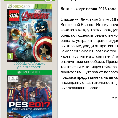
Дата выхода:
весна 2016 года
Описание: Действие Sniper: Gho
Восточной Европе. Игроку пред
зажатого между тремя враждующ
обещают сделать реалистично
решать, устранять врагов изда
выживание, уходя от противни
Геймплей Sniper: Ghost Warrior
карты крупные и открытые. Иг
различными способами. Проек
LEGO Marvel’s Avengers
тактически мыслящих геймеров
(2016/FREEBOOT)
любителям шутеров от первого
Графика представлена на движк
насыщенную растительность, д
выслеживания врагов
Тре