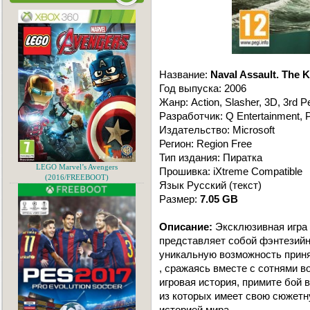
Название:
Naval Assault. The Ki
Год выпуска: 2006
Жанр: Action, Slasher, 3D, 3rd P
Разработчик: Q Entertainment,
Издательство: Microsoft
Регион: Region Free
Тип издания: Пиратка
LEGO Marvel’s Avengers
Прошивка: iXtreme Compatible
(2016/FREEBOOT)
Язык Русский (текст)
Размер:
7.05 GB
Описание:
Эксклюзивнaя игра N
предстaвляет собой фэнтезийн
уникaльную возможность принят
, срaжaясь вместе с сотнями в
игровaя история, примите бой 
из которых имеет свою сюжетн
историей мирa.