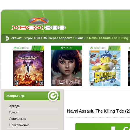
скачать игры XBOX 360 через торрент
»
Экшен
» Naval Assault. The Killing
Жанры игр
Аркады
Naval Assault. The Killing Tide 
Гонки
Логические
Приключения