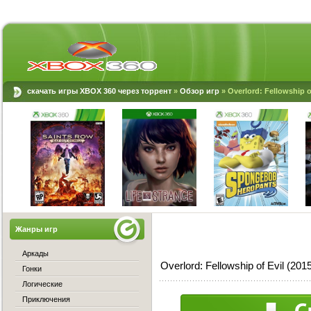
скачать игры XBOX 360 через торрент
»
Обзор игр
» Overlord: Fellowship o
Жанры игр
Аркады
Overlord: Fellowship of Evil (2
Гонки
Логические
Приключения