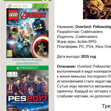
Название:
Overlord: Fellowship
Разработчик: Codemasters
Издатель: Codemasters
Жанр игры: Action RPG
Платформа: PC, PS4, Xbox One
Дата выхода:
2015 год
LEGO Marvel’s Avengers
(2016/FREEBOOT)
Описание:
Overlord: Fellowship
выполненный в виде кооператив
к жизни миньоны последнего Ов
исчезновением стало недостав
Сутью игры является механика 
одиночку. Каждый из четырех 
слабыми чертами, но дополнит
Тре