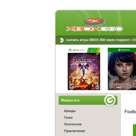
скачать игры XBOX 360 через торрент
»
О
Жанры игр
Аркады
Footb
Гонки
Логические
Приключения