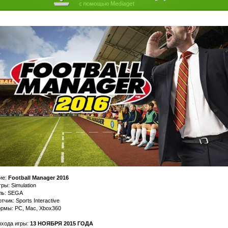
ие:
Football Manager 2016
ры: Simulation
ль: SEGA
тчик: Sports Interactive
рмы: PC, Mac, Xbox360
ыхода игры:
13 НОЯБРЯ 2015 ГОДА