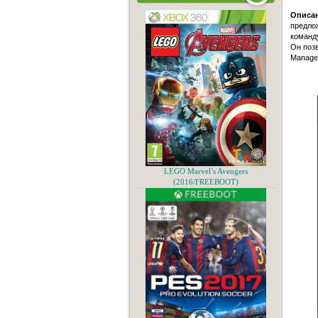
Описан
предлож
команду
Он позв
Manager
LEGO Marvel’s Avengers
(2016/FREEBOOT)