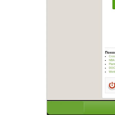
Похо
Cros
NBA 
Plan
DOOM
Worl