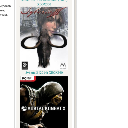
Homefront: The Revolution (2015)
XBOX360
 игрокам
нную
рным.
Syberia 3 (2014) XBOX360