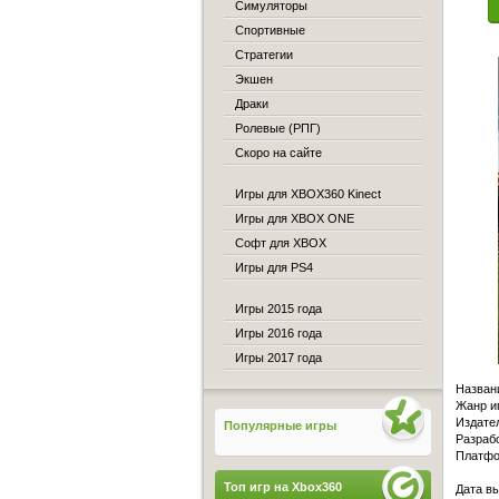
Симуляторы
Спортивные
Стратегии
Экшен
Драки
Ролевые (РПГ)
Скоро на сайте
Игры для XBOX360 Kinect
Игры для XBOX ONE
Софт для XBOX
Игры для PS4
Игры 2015 года
Игры 2016 года
Игры 2017 года
Назван
Жанр иг
Издате
Популярные игры
Разрабо
Платфо
Топ игр на Xbox360
Дата в