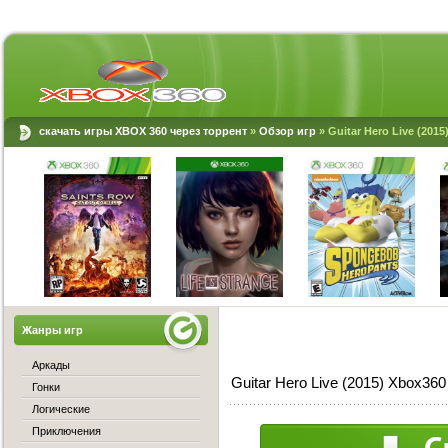
скачать игры XBOX 360 через торрент
»
Обзор игр
» Guitar Hero Live (2015
Жанры игр
Аркады
Guitar Hero Live (2015) Xbox36
Гонки
Логические
Приключения