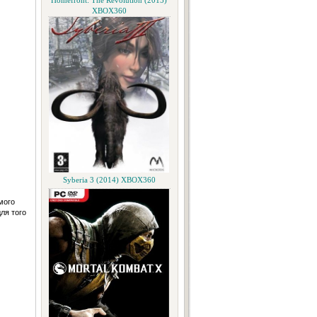
Homefront: The Revolution (2015)
XBOX360
Syberia 3 (2014) XBOX360
мого
ля того