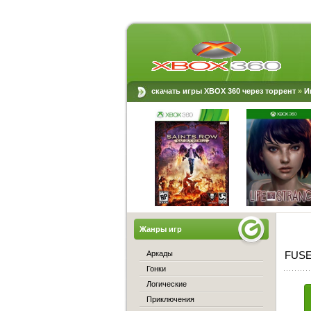
скачать игры XBOX 360 через торрент
»
И
Жанры игр
Аркады
FUSE 
Гонки
Логические
Приключения