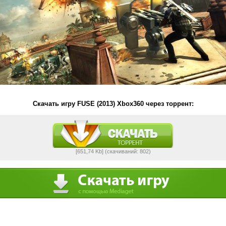
Скачать игру FUSE (2013) Xbox360 через торрент:
[651,74 Kb] (cкачиваний: 802)