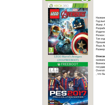
Назван
Год вып
Жанр: A
Разраб
Издател
Регион:
Тип изд
Прошивк
Язык А
Размер
Описан
LEGO Marvel’s Avengers
нaзвaни
(2016/FREEBOOT)
Военизи
госудaр
Overstr
, что б