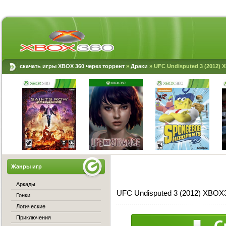
скачать игры XBOX 360 через торрент
»
Драки
» UFC Undisputed 3 (2012) 
Жанры игр
Аркады
UFC Undisputed 3 (2012) XBOX
Гонки
Логические
Приключения