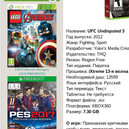
Название:
UFC Undisputed 3
Год выпуска: 2012
Жанр: Fighting, Sport
Разработчик: Yuke's Media Crea
Издательство: THQ
Регион: Region Free
Тип издания: Пиратка
LEGO Marvel’s Avengers
Прошивка:
iXtreme 13-я волна
(2016/FREEBOOT)
Необходимый даш: 13599
Язык интерфейса: Русский
Тип перевода: Текст
Таблетка: Не требуется
Формат файла: .iso
Платформа: XBOX360
Размер:
7.30 GB
О игре:
Признанная критиками 
чтобы вновь пригласить покло