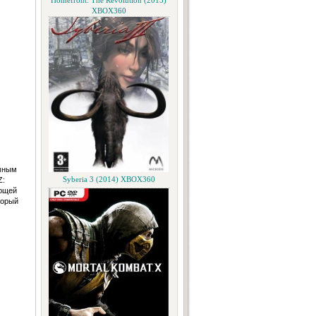
Homefront: The Revolution (2015)
XBOX360
омным
Z:
Syberia 3 (2014) XBOX360
aющей
торый
м