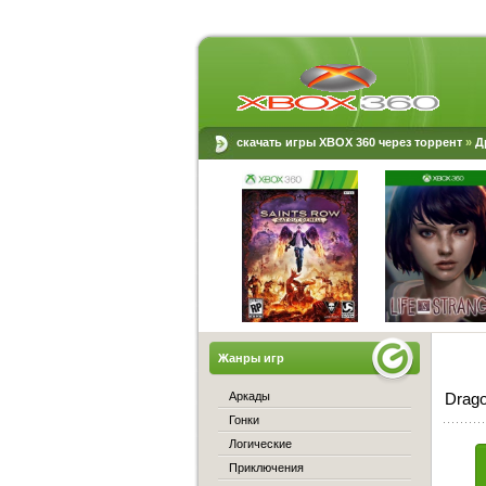
скачать игры XBOX 360 через торрент
»
Д
Жанры игр
Аркады
Drago
Гонки
Логические
Приключения