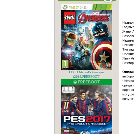
Назван
Год вып
Жанр: A
Разрабо
Издате
Регион:
Тип изд
Прошивк
Язык А
Размер
Описан
LEGO Marvel’s Avengers
выборо
(2016/FREEBOOT)
Ultimat
среды 
перене
могуще
почувст