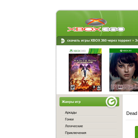
скачать игры XBOX 360 через торрент
»
Э
Жанры игр
Аркады
Dead 
Гонки
Логические
Приключения