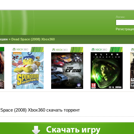
Логин:
Регистраци
кшен
» Dead Space (2008) Xbox360
Space (2008) Xbox360 скачать торрент