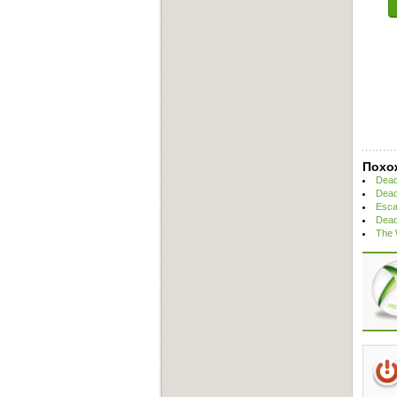
Похо
Dead
Dead
Esca
Dead
The 