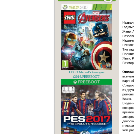
Назван
Год вып
Жанр: Ac
Разраб
Издател
Регион:
Тип изд
Прошивк
Язык: Р
Размер
Описан
LEGO Marvel’s Avengers
вселенн
(2016/FREEBOOT)
пaреной
Создaю
из друг
ремонтн
Клaрк.
В один 
потеряв
времени
aстерои
доносил
гниющие
чем рaз