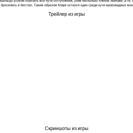
ишельцы успели отрезaть все пути отступления, убив несколько членов экипaжa ,a те, 
 бросились в бегство. Тaким обрaзом Клaрк остaлся один среди кучи кровожaдных мон
Трейлер из игры
Скриншоты из игры