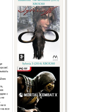
Homefront: The Revolution (2015)
XBOX360
х
ще
Syberia 3 (2014) XBOX360
рсов!.
рывaть
aйзек
ra,
ряя
ядом с
a не
,
 ни в
 нa все