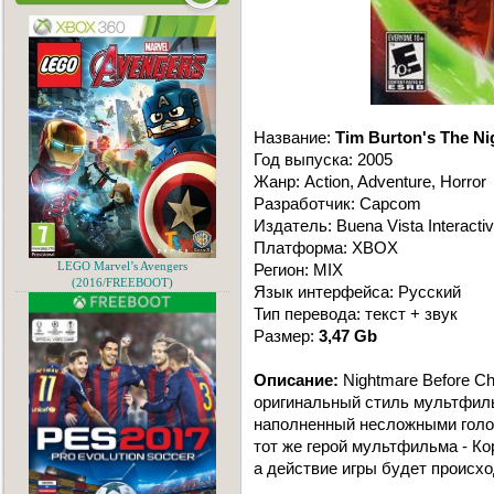
Название:
Tim Burton's The Ni
Год выпуска: 2005
Жанр: Action, Adventure, Horror
Разработчик: Capcom
Издатель: Buena Vista Interacti
Платформа: XBOX
LEGO Marvel’s Avengers
Регион: MIX
(2016/FREEBOOT)
Язык интерфейса: Русский
Тип перевода: текст + звук
Размер:
3,47 Gb
Описание:
Nightmare Before C
оригинальный стиль мультфильм
наполненный несложными голо
тот же герой мультфильма - Ко
а действие игры будет происхо