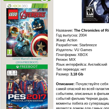
Название:
The Chronicles of R
Год выпуска: 2004
Жанр: Action
Разработчик: Starbreeze
Издатель: VU Games
Платформа: XBOX
LEGO Marvel’s Avengers
Регион: MIX
(2016/FREEBOOT)
Язык интерфейса: Английский
Тип перевода: нет
Размер:
3,18 Gb
Описание:
Почувствуйте себя 
самой опасной во всей галакт
событиям, описанных в фильм
событий фильма Черная дыра.
моменты побега из суперзащищ
является домом для самых опа