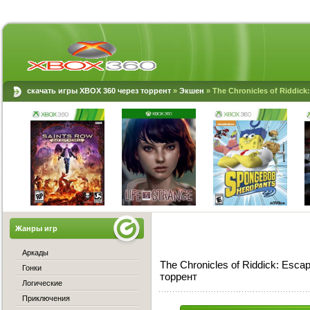
скачать игры XBOX 360 через торрент
»
Экшен
» The Chronicles of Riddick
Жанры игр
Аркады
The Chronicles of Riddick: Esc
Гонки
торрент
Логические
Приключения