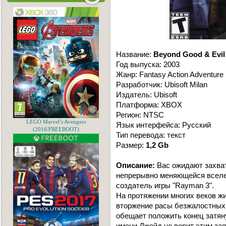
Название:
Beyond Good & Evil
Год выпуска: 2003
Жанр: Fantasy Action Adventure
Разработчик: Ubisoft Milan
Издатель: Ubisoft
Платформа: XBOX
Регион: NTSC
LEGO Marvel’s Avengers
Язык интерфейса: Русский
(2016/FREEBOOT)
Тип перевода: текст
Размер:
1,2 Gb
Описание:
Вас ожидают захва
непрерывно меняющейся всел
создатель игры "Rayman 3".
На протяжении многих веков ж
вторжение расы безжалостных
обещает положить конец затян
имени Джейд не верит этим за