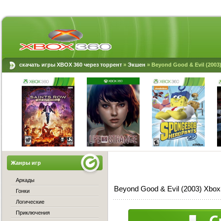
скачать игры XBOX 360 через торрент
»
Экшен
» Beyond Good & Evil (2003
Жанры игр
Аркады
Beyond Good & Evil (2003) Xbo
Гонки
Логические
Приключения