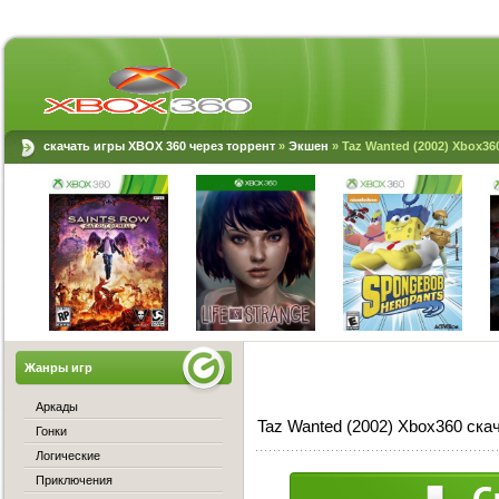
скачать игры XBOX 360 через торрент
»
Экшен
» Taz Wanted (2002) Xbox36
Жанры игр
Аркады
Taz Wanted (2002) Xbox360 ска
Гонки
Логические
Приключения