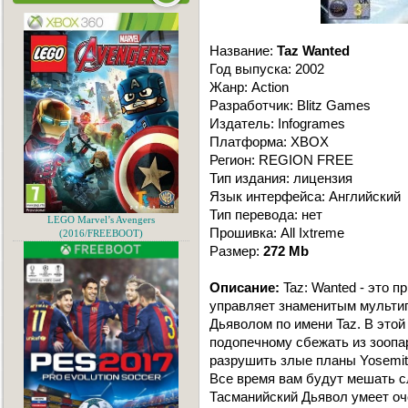
Название:
Taz Wanted
Год выпуска: 2002
Жанр: Action
Разработчик: Blitz Games
Издатель: Infogrames
Платформа: XBOX
Регион: REGION FREE
Тип издания: лицензия
Язык интерфейса: Английский
Тип перевода: нет
LEGO Marvel’s Avengers
Прошивка: All Ixtreme
(2016/FREEBOOT)
Размер:
272 Mb
Описание:
Taz: Wanted - это п
управляет знаменитым мульти
Дьяволом по имени Taz. В этой
подопечному сбежать из зоопар
разрушить злые планы Yosemit
Все время вам будут мешать сл
Тасманийский Дьявол умеет оч