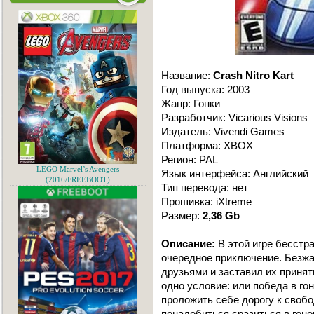
Название:
Crash Nitro Kart
Год выпуска: 2003
Жанр: Гонки
Разработчик: Vicarious Visions
Издатель: Vivendi Games
Платформа: XBOX
Регион: PAL
LEGO Marvel’s Avengers
Язык интерфейса: Английский
(2016/FREEBOOT)
Тип перевода: нет
Прошивка: iXtreme
Размер:
2,36 Gb
Описание:
В этой игре бесстра
очередное приключение. Безжа
друзьями и заставил их принят
одно условие: или победа в го
проложить себе дорогу к своб
понадобиться сразиться в гоно