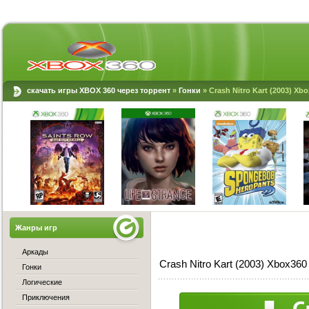
скачать игры XBOX 360 через торрент
»
Гонки
» Crash Nitro Kart (2003) Xb
Жанры игр
Аркады
Crash Nitro Kart (2003) Xbox36
Гонки
Логические
Приключения