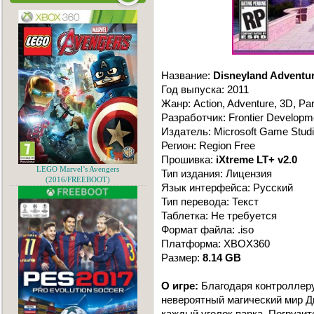
Название:
Disneyland Adventu
Год выпуска: 2011
Жанр: Action, Adventure, 3D, Pa
Разработчик: Frontier Developme
Издатель: Microsoft Game Stud
Регион: Region Free
Прошивка:
iXtreme LT+ v2.0
LEGO Marvel’s Avengers
Тип издания: Лицензия
(2016/FREEBOOT)
Язык интерфейса: Русский
Тип перевода: Текст
Таблетка: Не требуется
Формат файла: .iso
Платформа: XBOX360
Размер:
8.14 GB
О игре:
Благодаря контроллеру 
невероятный магический мир 
каждый уголок парка. Погрузи