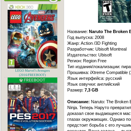
Название:
Naruto The Broken 
Год выпуска: 2008
Жанр: Action /3D Fighting
Разработчик: Ubisoft Montreal
Издательство: Ubisoft
Регион: Region Free
Тип издания/локализации: пира
LEGO Marvel’s Avengers
Прошивка: iXtreme Compatible 
(2016/FREEBOOT)
Язык интерфейса: русский
Язык озвучки: английский
Размер:
7,3 GB
Описание:
Naruto: The Broken 
Ninja. Теперь Наруто превратил
доказал свое выдающееся маст
глазах окружающих. Однако по
предстоит борьба с его лучшим
рассудок. Ваша задача — выст