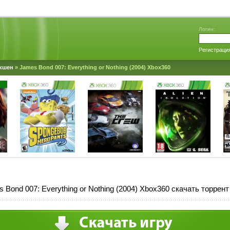
Логин:
Регистраци
кшен
» James Bond 007: Everything or Nothing (2004) Xbox360
 Bond 007: Everything or Nothing (2004) Xbox360 скачать торрент