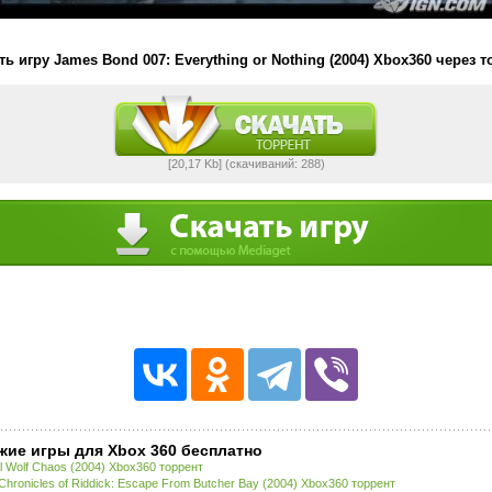
ть игру James Bond 007: Everything or Nothing (2004) Xbox360 через т
[20,17 Kb] (cкачиваний: 288)
жие игры для Xbox 360 бесплатно
l Wolf Chaos (2004) Xbox360 торрент
Chronicles of Riddick: Escape From Butcher Bay (2004) Xbox360 торрент