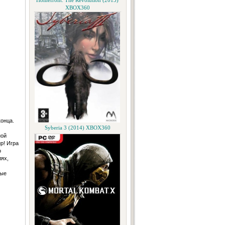
Homefront: The Revolution (2015)
XBOX360
конца.
Syberia 3 (2014) XBOX360
ной
р! Игра
о
лях,
ные