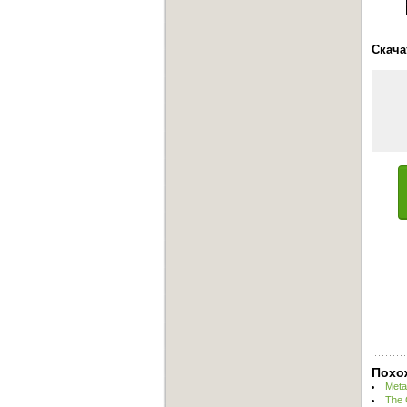
Скача
Похо
Meta
The 