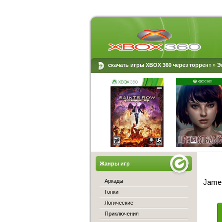
скачать игры XBOX 360 через торрент
»
Э
Жанры игр
Аркады
James
Гонки
Логические
Приключения