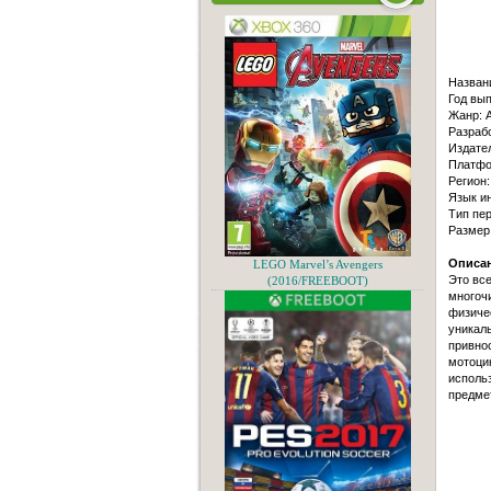
Назван
Год вып
Жанр: A
Разраб
Издате
Платфо
Регион
Язык и
Тип пер
Размер
Описан
LEGO Marvel’s Avengers
Это все
(2016/FREEBOOT)
многоч
физичес
уникаль
привнос
мотоцик
использ
предмет