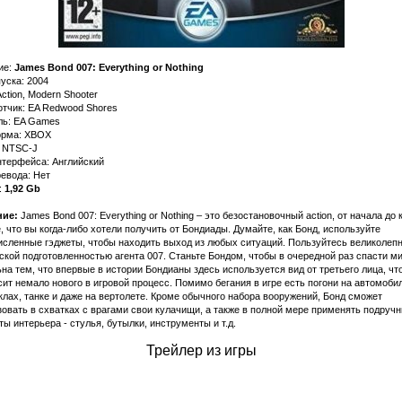
ие:
James Bond 007: Everything or Nothing
уска: 2004
ction, Modern Shooter
отчик: EA Redwood Shores
ль: EA Games
рма: XBOX
: NTSC-J
нтерфейса: Английский
евода: Нет
:
1,92 Gb
ие:
James Bond 007: Everything or Nothing – это безостановочный action, от начала до 
, что вы когда-либо хотели получить от Бондиады. Думайте, как Бонд, используйте
исленные гэджеты, чтобы находить выход из любых ситуаций. Пользуйтесь великолеп
кой подготовленностью агента 007. Станьте Бондом, чтобы в очередной раз спасти ми
на тем, что впервые в истории Бондианы здесь используется вид от третьего лица, чт
ит немало нового в игровой процесс. Помимо бегания в игре есть погони на автомоби
лах, танке и даже на вертолете. Кроме обычного набора вооружений, Бонд сможет
овать в схватках с врагами свои кулачищи, а также в полной мере применять подруч
ы интерьера - стулья, бутылки, инструменты и т.д.
Трейлер из игры