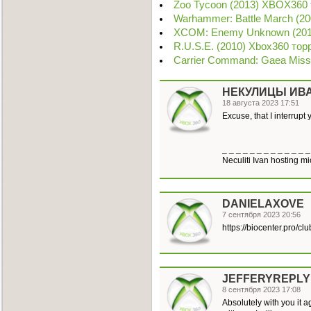
Zoo Tycoon (2013) XBOX360 
Warhammer: Battle March (2
XCOM: Enemy Unknown (2012
R.U.S.E. (2010) Xbox360 тор
Carrier Command: Gaea Miss
НЕКУЛИЦЫ ИВ
18 августа 2023 17:51
Excuse, that I interrupt 
_ _ _ _ _ _ _ _ _ _ _ _ _
Neculiti Ivan hosting mi
DANIELAXOVE
7 сентября 2023 20:56
https://biocenter.pro/c
JEFFERYREPLY
8 сентября 2023 17:08
Absolutely with you it a