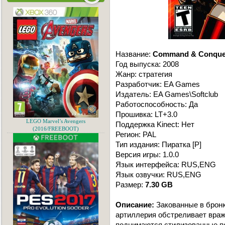
Название:
Command & Conquer:
Год выпуска: 2008
Жанр: стратегия
Разработчик: EA Games
Издатель: EA Games\Softclub
Работоспособность: Да
Прошивка: LT+3.0
LEGO Marvel’s Avengers
Поддержка Kinect: Нет
(2016/FREEBOOT)
Регион: PAL
Тип издания: Пиратка [P]
Версия игры: 1.0.0
Язык интерфейса: RUS,ENG
Язык озвучки: RUS,ENG
Размер:
7.30 GB
Описание:
Закованные в брон
артиллерия обстреливает враж
поднимаются стилизованные по