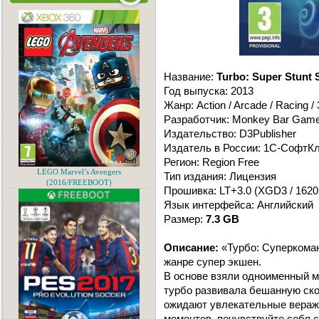
Название:
Turbo: Super Stunt
Год выпуска: 2013
Жанр: Action / Arcade / Racing /
Разработчик: Monkey Bar Gam
Издательство: D3Publisher
Издатель в России: 1С-СофтК
Регион: Region Free
LEGO Marvel’s Avengers
Тип издания: Лицензия
(2016/FREEBOOT)
Прошивка: LT+3.0 (XGD3 / 1620
Язык интерфейса: Английский
Размер:
7.3 GB
Описание:
«Турбо: Суперкоман
жанре супер экшен.
В основе взяли одноименный м
турбо развивала бешанную ско
ожидают увлекательные веражи
моментов ,почувствуйте себя с