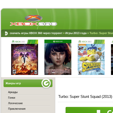
скачать игры XBOX 360 через торрент
»
Игры 2013 года
» Turbo: Super Stu
Жанры игр
Аркады
Turbo: Super Stunt Squad (201
Гонки
Логические
Приключения