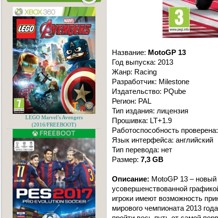
Название:
MotoGP 13
Год выпуска: 2013
Жанр: Racing
Разработчик: Milestone
Издательство: PQube
Регион: PAL
Тип издания: лицензия
LEGO Marvel’s Avengers
Прошивка: LT+1.9
(2016/FREEBOOT)
Работоспособность проверена:
Язык интерфейса: английский
Тип перевода: нет
Размер:
7,3 GB
Описание:
MotoGP 13 – новый 
усовершенствованной графикой
игроки имеют возможность при
мирового чемпионата 2013 года
пройти весь путь от самой перв