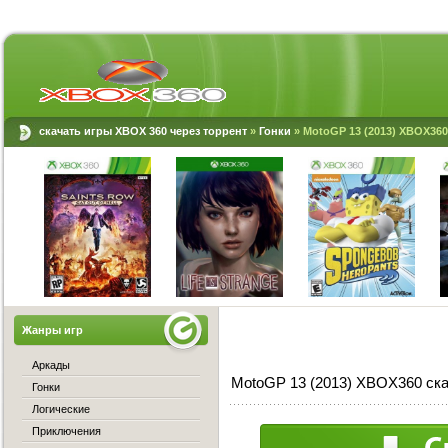
скачать игры XBOX 360 через торрент
»
Гонки
» MotoGP 13 (2013) XBOX360
Жанры игр
Аркады
MotoGP 13 (2013) XBOX360 ска
Гонки
Логические
Приключения