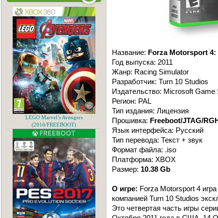
Название:
Forza Motorsport 4:
Год выпуска: 2011
Жанр: Racing Simulator
Разработчик: Turn 10 Studios
Издательство: Microsoft Game 
Регион: PAL
Тип издания: Лицензия
LEGO Marvel’s Avengers
Прошивка:
Freeboot/JTAG/RG
(2016/FREEBOOT)
Язык интерфейса: Русский
Тип перевода: Текст + звук
Формат файла: .iso
Платформа: XBOX
Размер:
10.38 Gb
О игре:
Forza Motorsport 4 иг
компанией Turn 10 Studios экс
Это четвертая часть игры серии
Октября 2011 года в США, 14 О