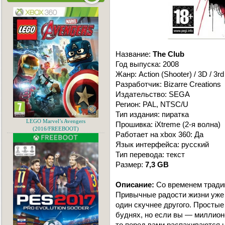
Название:
The Club
Год выпуска: 2008
Жанр: Action (Shooter) / 3D / 3r
Разработчик: Bizarre Creations
Издательство: SEGA
Регион: PAL, NTSC/U
Тип издания: пиратка
LEGO Marvel’s Avengers
Прошивка: iXtreme (2-я волна)
(2016/FREEBOOT)
Работает на xbox 360: Да
Язык интерфейса: русский
Тип перевода: текст
Размер:
7,3 GB
Описание:
Со временем тради
Привычные радости жизни уже 
один скучнее другого. Простые
буднях, но если вы — миллионе
то перед вами распахиваются 