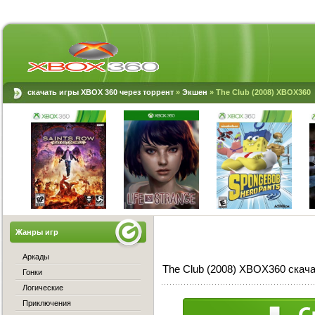
скачать игры XBOX 360 через торрент
»
Экшен
» The Club (2008) XBOX360
Жанры игр
Аркады
The Club (2008) XBOX360 скача
Гонки
Логические
Приключения