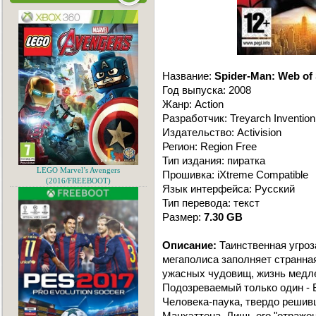
Название:
Spider-Man: Web of
Год выпуска: 2008
Жанр: Action
Разработчик: Treyarch Invention
Издательство: Activision
Регион: Region Free
Тип издания: пиратка
LEGO Marvel’s Avengers
Прошивка: iXtreme Compatible
(2016/FREEBOOT)
Язык интерфейса: Русский
Тип перевода: текст
Размер:
7.30 GB
Описание:
Таинственная угроз
мегаполиса заполняет странна
ужасных чудовищ, жизнь медле
Подозреваемый только один - 
Человека-паука, твердо решив
Манхэттена. Лишь его "отражен