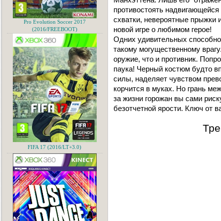
противостоять надвигающейся 
схватки, невероятные прыжки и
Pro Evolution Soccer 2017
новой игре о любимом герое!
(2016/FREEBOOT)
Одних удивительных способнос
такому могущественному врагу.
оружие, что и противник. Попр
паука! Черный костюм будто в
силы, наделяет чувством прево
корчится в муках. Но грань ме
за жизни горожан вы сами риск
безотчетной ярости. Ключ от в
Тре
FIFA 17 (2016/LT+3.0)