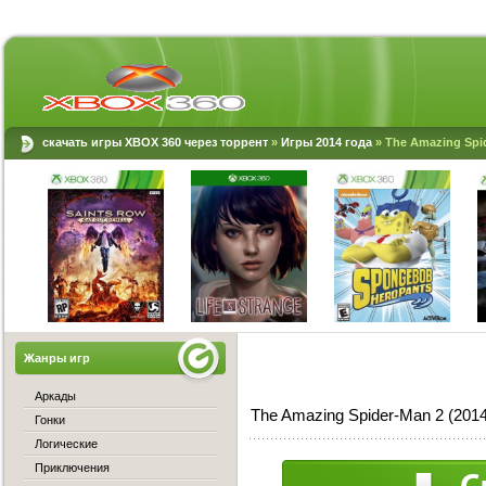
скачать игры XBOX 360 через торрент
»
Игры 2014 года
» The Amazing Spid
Жанры игр
Аркады
The Amazing Spider-Man 2 (201
Гонки
Логические
Приключения