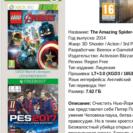
Название:
The Amazing Spider
Год выпуска: 2014
Жанр: 3D Shooter / Action / 3rd 
Разработчик: Beenox и Gamelof
Издательство: Activision Blizza
Регион: Region Free
Тип издания: Лицензия
LEGO Marvel’s Avengers
Прошивка:
LT+3.0 (XGD3 / 1653
(2016/FREEBOOT)
Язык интерфейса: Английский
Тип перевода: Нет
Размер:
7.62 ГБ
Описание:
Очистить Нью-Йорк 
как представлял себе Питер Па
умения Человека-паука, битва 
правосудия. Но в тенях кроется
Безжалостный убийца открыл 
преступников города. Бросить 